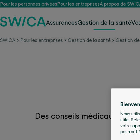
Pour les personnes privées
Pour les entreprises
À propos de SWIC
Assurances
Gestion de la santé
Vo
SWICA
Pour les entreprises
Gestion de la santé
Gestion de 
santé24, votre service
Bienve
Des conseils médicaux à tou
Nous utili
utile. Sé
votre app
pourront 