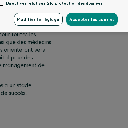
um
Directives relatives à la protection des données
s et de vous-même, 7
ournis en quatre
Modifier le réglage
Accepter les cookies
 expérimentés.
pour toutes les
insi que des médecins
us orienteront vers
ital pour des
are management de
és à un stade
 de succès.