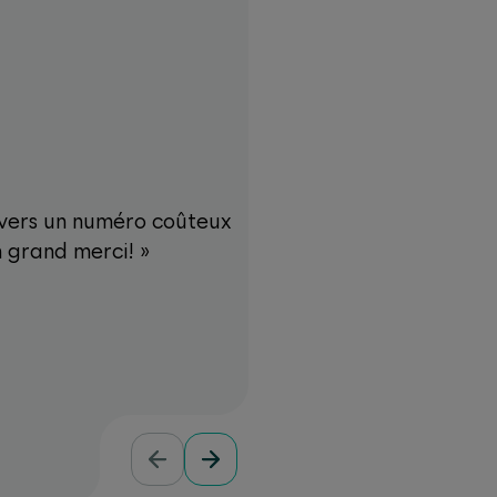
r vers un numéro coûteux
«C'était durant la 
 grand merci! »
médicaments pour notre
pharmacie l