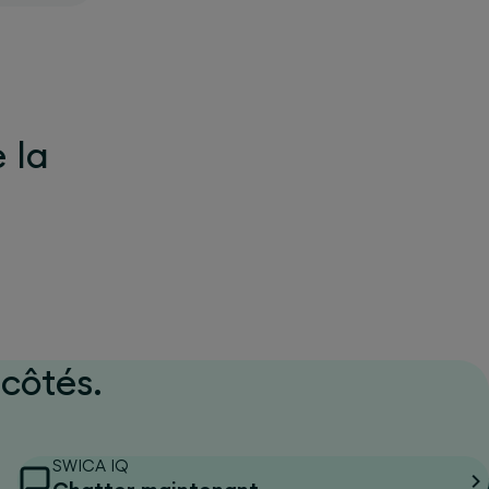
e la
côtés.
SWICA IQ