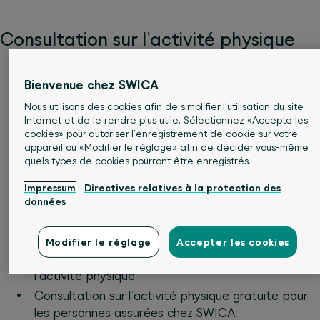
Consultation sur l’activité physique
Conseil individuel sur la promotion d’une activité
Bienvenue chez SWICA
physique saine pour les personnes en bonne santé
et les
Nous utilisons des cookies afin de simplifier l’utilisation du site
Internet et de le rendre plus utile. Sélectionnez «Accepte les
personnes atteintes de maladies chroniques
cookies» pour autoriser l’enregistrement de cookie sur votre
Soutien concernant les objectifs de fitness et les
appareil ou «Modifier le réglage» afin de décider vous-même
routines sportives
quels types de cookies pourront être enregistrés.
Prévention des chutes grâce à des exercices ciblés
Impressum
Directives relatives à la protection des
Accès aux connaissances de spécialistes sur les
données
séquences de mouvement
Conseils pour un mode de vie sain et actif
Modifier le réglage
Accepter les cookies
Accompagnement personnel dans le processus de
l’activité physique
Consultation sur l’activité physique gratuite pour
les personnes assurées chez SWICA