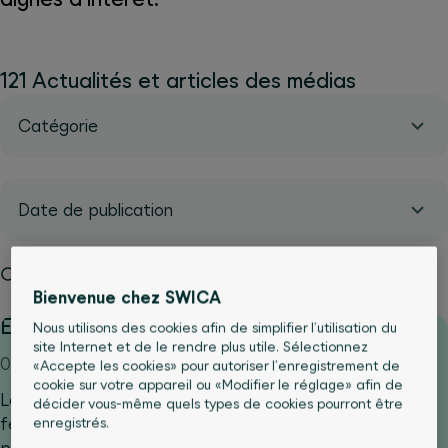
121 Actualités et articles des médias
Catégorie
Date de publication
Réinitialiser les filtres
Bienvenue chez SWICA
Enfin un suivi complet pour la ménopause
Nous utilisons des cookies afin de simplifier l’utilisation du
site Internet et de le rendre plus utile. Sélectionnez
01.06.2026
«Accepte les cookies» pour autoriser l’enregistrement de
cookie sur votre appareil ou «Modifier le réglage» afin de
Lorsqu’elles traversent la période de la ménopause, les
décider vous-même quels types de cookies pourront être
femmes sont souvent confrontées à des symptômes
enregistrés.