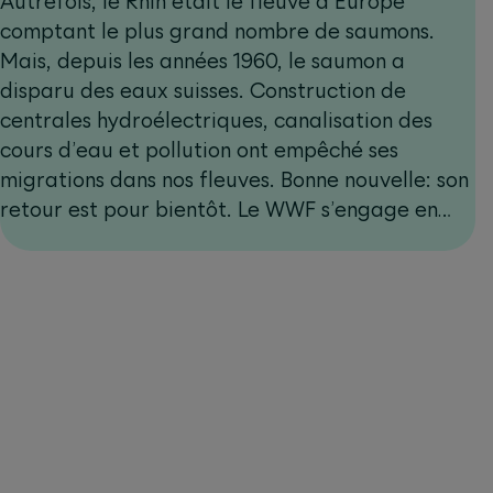
Autrefois, le Rhin était le fleuve d’Europe
comptant le plus grand nombre de saumons.
Mais, depuis les années 1960, le saumon a
disparu des eaux suisses. Construction de
centrales hydroélectriques, canalisation des
cours d’eau et pollution ont empêché ses
migrations dans nos fleuves. Bonne nouvelle: son
retour est pour bientôt. Le WWF s’engage en
faveur de ce retour en prenant les mesures
nécessaires. Les personnes qui utilisent l’app
Benevita y contribuent.