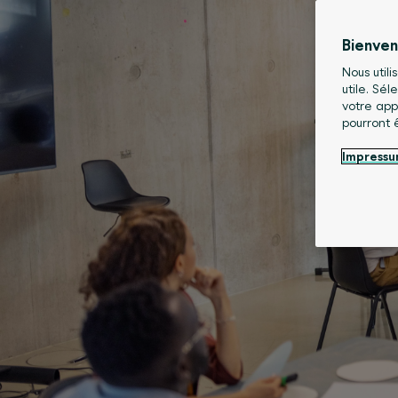
Bienve
Nous utili
utile. Sé
votre app
pourront 
Impress