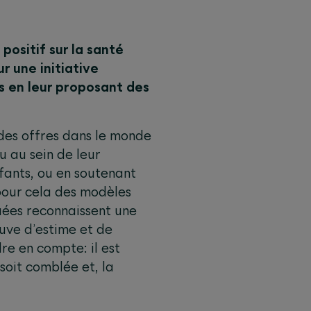
 positif sur la santé
r une initiative
es en leur proposant des
 des offres dans le monde
u au sein de leur
nfants, ou en soutenant
 pour cela des modèles
uées reconnaissent une
euve d’estime et de
re en compte: il est
soit comblée et, la