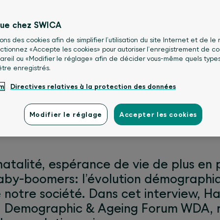
nue chez SWICA
sons des cookies afin de simplifier l’utilisation du site Internet et de le
lectionnez «Accepte les cookies» pour autoriser l’enregistrement de co
areil ou «Modifier le réglage» afin de décider vous-même quels type
être enregistrés.
que et ses répercussio
um
Directives relatives à la protection des données
Modifier le réglage
Accepter les cookies
natalité, espérance de vie de plus en 
baby-boomers: l’évolution démographiq
e notre société. Dans cet interview, H
d Demographic & Ageing Forum WDA, r