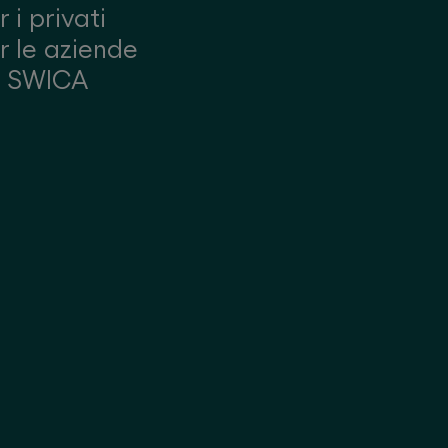
r i privati
r le aziende
u SWICA