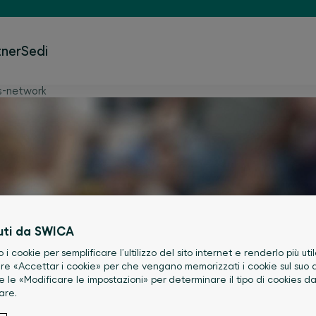
tner
Sedi
s-network
uti da SWICA
o i cookie per semplificare l’ultilizzo del sito internet e renderlo più util
re «Accettar i cookie» per che vengano memorizzati i cookie sul suo d
e le «Modificare le impostazioni» per determinare il tipo di cookies d
are.