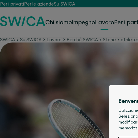
Per i privati
Per le aziende
Su SWICA
Chi siamo
Impegno
Lavoro
Per i par
SWICA
Su SWICA
Lavoro
Perché SWICA
Storie
athlete
Benven
Utilizziam
Seleziona
modificar
memorizz