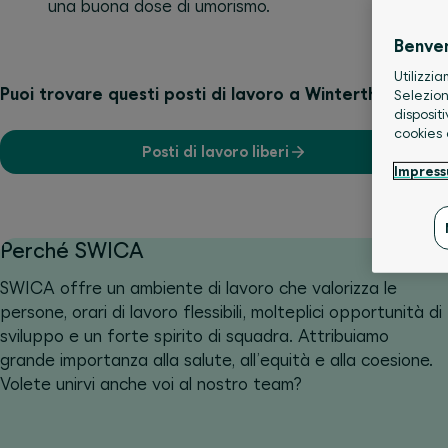
una buona dose di umorismo.
Benve
Utilizzia
Puoi trovare questi posti di lavoro a Winterthur.
Selezion
disposit
cookies
Posti di lavoro liberi
Impres
Perché SWICA
SWICA offre un ambiente di lavoro che valorizza le
persone, orari di lavoro flessibili, molteplici opportunità di
sviluppo e un forte spirito di squadra. Attribuiamo
grande importanza alla salute, all’equità e alla coesione.
Volete unirvi anche voi al nostro team?