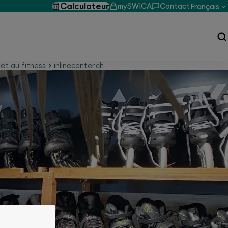
Calculateur
mySWICA
Contact
Français
et au fitness
inlinecenter.ch