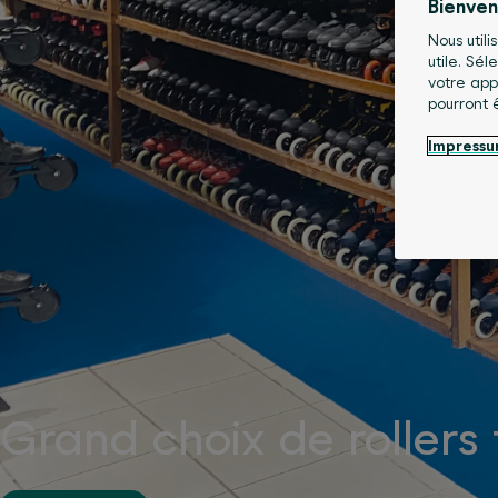
Bienve
Nous utili
utile. Sé
votre app
pourront 
Impress
Grand choix de rollers 