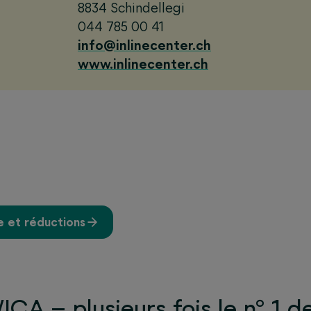
8834 Schindellegi
044 785 00 41
info@inlinecenter.ch
www.inlinecenter.ch
e et réductions
CA – plusieurs fois le n° 1 d