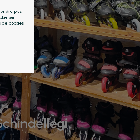
 rendre plus
okie sur
s de cookies
Schindellegi