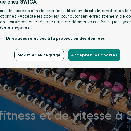
nue chez SWICA
sons des cookies afin de simplifier l’utilisation du site Internet et de le
lectionnez «Accepte les cookies» pour autoriser l’enregistrement de co
areil ou «Modifier le réglage» afin de décider vous-même quels type
être enregistrés.
um
Directives relatives à la protection des données
Modifier le réglage
Accepter les cookies
fitness et de vitesse à 