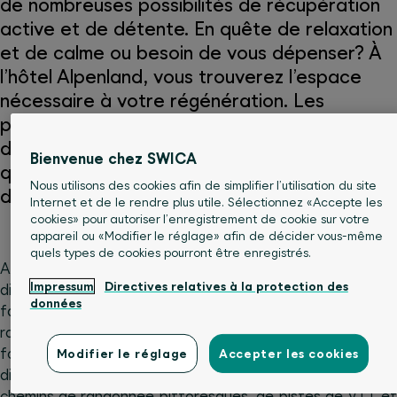
de nombreuses possibilités de récupération
active et de détente. En quête de relaxation
et de calme ou besoin de vous dépenser? À
l’hôtel Alpenland, vous trouverez l’espace
nécessaire à votre régénération. Les
personnes assurées chez SWICA bénéficient
d’une remise de 15 % lors d’un séjour de
Bienvenue chez SWICA
quatre nuits – une offre exclusive axée sur la
Nous utilisons des cookies afin de simplifier l’utilisation du site
détente et la santé.
Internet et de le rendre plus utile. Sélectionnez «Accepte les
cookies» pour autoriser l’enregistrement de cookie sur votre
appareil ou «Modifier le réglage» afin de décider vous-même
quels types de cookies pourront être enregistrés.
Après un déjeuner énergisant, l’aventure s’offre à vous
Impressum
Directives relatives à la protection des
directement depuis l’hôtel: en hiver, il est possible de
données
faire du ski de fond, des raquettes ou du ski de
randonnée dans la vallée de Lauenen. La piste de ski de
fond, qui traverse la réserve naturelle de Rohr, part
Modifier le réglage
Accepter les cookies
directement depuis l’hôtel. En été, vous profiterez de
chemins de randonnée pittoresques, de pistes de VTT et