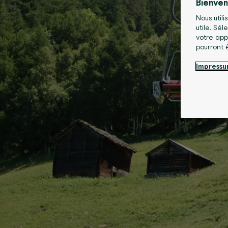
Bienve
Nous utili
utile. Sé
votre app
pourront 
Impress