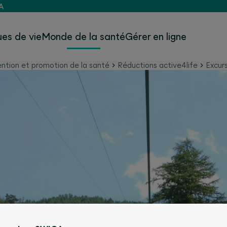
A
es de vie
Monde de la santé
Gérer en ligne
ntion et promotion de la santé
Réductions active4life
Excur