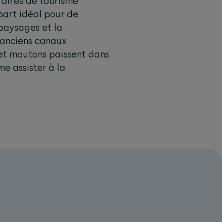
raires de tourisme
part idéal pour de
paysages et la
 (anciens canaux
 et moutons paissent dans
e assister à la