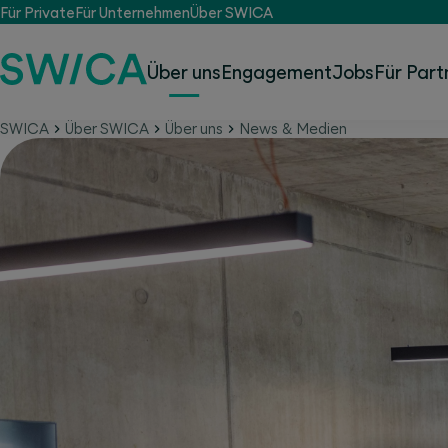
Für Private
Für Unternehmen
Über SWICA
Über uns
Engagement
Jobs
Für Part
SWICA
Über SWICA
Über uns
News & Medien