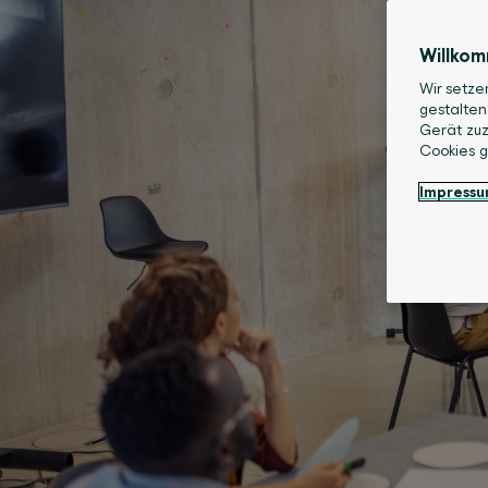
Willko
Wir setze
gestalten
Gerät zuz
Cookies 
Impress