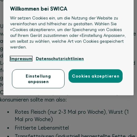
Willkommen bei SWICA
Wir setzen Cookies ein, um die Nutzung der Website zu
vereinfachen und hilfreicher zu gestalten. Wählen Sie
Um ein gesundes Gleichgewicht zu erhalten, ist es
«Cookies akzeptieren», um der Speicherung von Cookies
wichtig, seine LDL-Cholesterinwerte zu kontrollieren. Eine
auf Ihrem Gerät zuzustimmen oder «Einstellung Anpassen»,
ausgewogene Ernährung, die reich an Ballaststoffen,
um selbst zu wählen, welche Art von Cookies gespeichert
werden.
gesunden Fetten und Omega-3-Fettsäuren ist, kann
dazu beitragen, den LDL-Cholesterinspiegel zu senken.
Impressum
Datenschutzrichtlinien
Lebensmittel wie Vollkornprodukte, Nüsse, Avocados und
fetter Fisch sind gute Optionen. Lebensmittel mit viel
Einstellung
Cookies akzeptieren
gesättigten Fettsäuren sollten jedoch nur in kleinen
anpassen
Mengen konsumiert werden, da sie einen hohen LDL-
Cholesterinspiegel begünstigen können. Gemässigt
konsumieren sollte man also:
Rotes Fleisch (nur 2-3 Mal pro Woche), Wurst (1
Mal pro Woche)
Frittierte Lebensmittel
Transfettsäuren (industriell hergestellte Fette, die