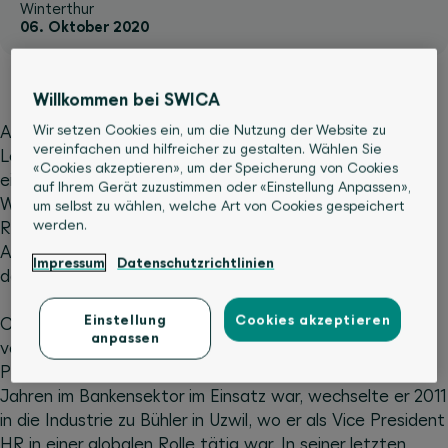
Winterthur
06. Oktober 2020
Willkommen bei SWICA
Wir setzen Cookies ein, um die Nutzung der Website zu
Anfang Oktober 2020 hat Christoph Stäheli, 52, die
vereinfachen und hilfreicher zu gestalten. Wählen Sie
Leitung des Bereichs HR bei SWICA übernommen. Nach
«Cookies akzeptieren», um der Speicherung von Cookies
einer kaufmännischen Grundausbildung hat er diverse
auf Ihrem Gerät zuzustimmen oder «Einstellung Anpassen»,
Weiterbildungen mit Schwergewicht Führung und Human
um selbst zu wählen, welche Art von Cookies gespeichert
werden.
Resources absolviert, unter anderem einen Master of
Advanced Studies in Human Resources Management an
Impressum
Datenschutzrichtlinien
der Zürcher Fachhochschule.
Einstellung
Cookies akzeptieren
Christoph Stäheli bringt 30 Jahre Erfahrung in
anpassen
verschiedenen Bereichen und Branchen des
Personalwesens mit. Nachdem er während rund 20
Jahren im Bankensektor im Einsatz war, wechselte er 2011
in die Industrie zu Bühler in Uzwil, wo er als Vice President
HR in einer globalen Rolle tätig war. In seiner letzten