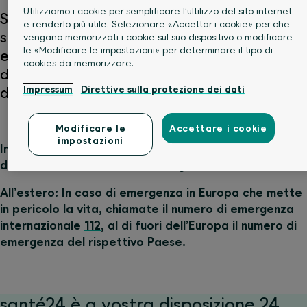
Utilizziamo i cookie per semplificare l’ultilizzo del sito internet
Sia in Svizzera che all’estero, potete contare
e renderlo più utile. Selezionare «Accettar i cookie» per che
su SWICA in qualsiasi momento. In caso di
vengano memorizzati i cookie sul suo dispositivo o modificare
le «Modificare le impostazioni» per determinare il tipo di
emergenza il nostro personale è a vostra
cookies da memorizzare.
disposizione anche al di fuori degli orari
Impressum
Direttive sulla protezione dei dati
d’ufficio e nel fine settimana.
Modificare le
Accettare i cookie
impostazioni
In caso di gravi emergenze mediche contattate
direttamente il numero di emergenza nazionale:
144
All’estero: In caso di emergenza in Europa che mette
in pericolo la vita, chiamate il numero di emergenza
internazionale
112
, al di fuori dell’Europa il numero di
emergenza del rispettivo Paese.
santé24 è a vostra disposizione 24