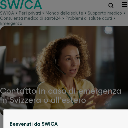
SWICA
Per i privati
Mondo della salute
Supporto medico
Consulenza medica di santé24
Problemi di salute acuti
Emergenza
Contatto in caso di emergenza
in Svizzera o all’estero
Benvenuti da SWICA