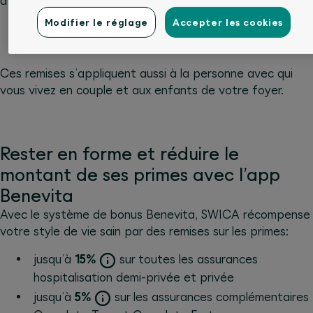
attrayantes:
Modifier le réglage
Accepter les cookies
8%
sur toutes les assurances hospitalisation
Hospita
Ces remises s’appliquent aussi à la personne avec qui
vous vivez en couple et aux enfants de votre foyer.
Rester en forme et réduire le
montant de ses primes avec l’app
Benevita
Avec le système de bonus Benevita, SWICA récompense
votre style de vie sain par des remises sur les primes:
jusqu’à
15%
sur toutes les assurances
hospitalisation demi-privée et privée
jusqu’à
5%
sur les assurances complémentaires