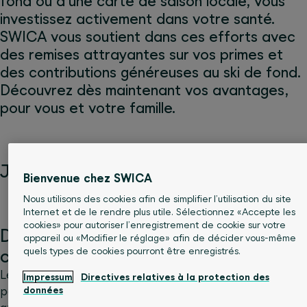
fond ou d’une carte de saison locale, vous
investissez activement dans votre santé.
SWICA vous soutient dans ces efforts avec
des remises attrayantes sur vos primes et
des contributions généreuses au ski de fond.
Découvrez dès maintenant vos avantages,
pour vous et votre famille.
Jusqu’à 23% de remise sur vos primes
Bienvenue chez SWICA
Nous utilisons des cookies afin de simplifier l’utilisation du site
Internet et de le rendre plus utile. Sélectionnez «Accepte les
cookies» pour autoriser l’enregistrement de cookie sur votre
Des avantages grâce au contrat
appareil ou «Modifier le réglage» afin de décider vous-même
quels types de cookies pourront être enregistrés.
collectif
Le partenariat entre Loipen Schweiz et SWICA vous
Impressum
Directives relatives à la protection des
données
permet de bénéficier de remises praticulièrement