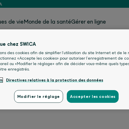
A
es de vie
Monde de la santé
Gérer en ligne
nue chez SWICA
sons des cookies afin de simplifier l’utilisation du site Internet et de le
lectionnez «Accepte les cookies» pour autoriser l’enregistrement de co
areil ou «Modifier le réglage» afin de décider vous-même quels type
être enregistrés.
um
Directives relatives à la protection des données
Modifier le réglage
Accepter les cookies