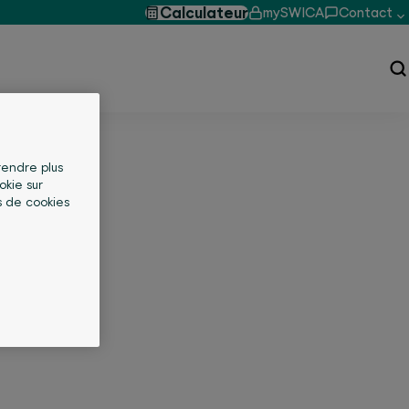
Calculateur
mySWICA
Contact
 rendre plus
okie sur
s de cookies