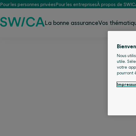
Pour les personnes privées
Pour les entreprises
À propos de SWIC
La bonne assurance
Vos thématiqu
Bienve
Nous utili
utile. Sé
votre app
pourront 
Impress