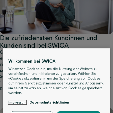
Die zufriedensten Kundinnen und
Kunden sind bei SWICA
Gesundheit ist etwas ganz Persönliches. SWICA
engagiert sich ganzheitlich dafür und unterstützt Sie
Willkommen bei SWICA
nicht nur mit umfassenden Versicherungsangeboten,
Wir setzen Cookies ein, um die Nutzung der Website zu
sondern auch mit wertvollen Gesundheitsleistungen und
vereinfachen und hilfreicher zu gestalten. Wählen Sie
Services. Entdecken Sie Ihre Vorteile mit SWICA – die Nr.
«Cookies akzeptieren», um der Speicherung von Cookies
1 in Kundenzufriedenheit unter den grössten Schweizer
auf Ihrem Gerät zuzustimmen oder «Einstellung Anpassen»,
um selbst zu wählen, welche Art von Cookies gespeichert
Krankenversicherern.
werden.
Impressum
Datenschutzrichtlinien