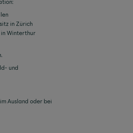
tion:
llen
tz in Zürich
 in Winterthur
.
ld- und
 im Ausland oder bei