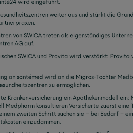
anté24 wird eingeführt.
esundheitszentren weiter aus und stärkt die Grun
artnerpraxen.
ntren von SWICA treten als eigenständiges Unter
ntren AG auf.
schen SWICA und Provita wird verstärkt: Provita 
ung an santémed wird an die Migros-Tochter Medb
esundheitszentren zu ermöglichen.
ste Krankenversicherung ein Apothekenmodell ein:
l Medpharm konsultieren Versicherte zuerst eine
 einem zweiten Schritt suchen sie – bei Bedarf – ei
eitskosten einzudämmen.