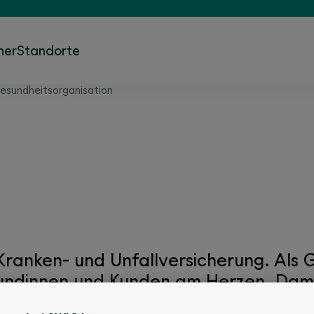
ner
Standorte
sundheitsorganisation
sorganisation
 Kranken- und Unfallversicherung. Als
Kundinnen und Kunden am Herzen. Dami
hränkungen gut leben können.