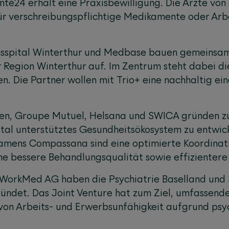
nté24 erhält eine Praxisbewilligung. Die Ärzte vo
ür verschreibungspflichtige Medikamente oder Arb
sspital Winterthur und Medbase bauen gemeinsam 
 Region Winterthur auf. Im Zentrum steht dabei d
n. Die Partner wollen mit Trio+ eine nachhaltig ei
en, Groupe Mutuel, Helsana und SWICA gründen 
tal unterstütztes Gesundheitsökosystem zu entwick
amens Compassana sind eine optimierte Koordinati
e bessere Behandlungsqualität sowie effizientere
WorkMed AG haben die Psychiatrie Baselland und
ündet. Das Joint Venture hat zum Ziel, umfassende
von Arbeits- und Erwerbsunfähigkeit aufgrund psy