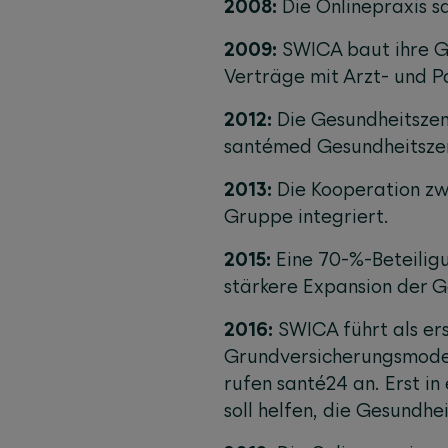
2008:
Die Onlinepraxis s
2009:
SWICA baut ihre G
Verträge mit Arzt- und P
2012:
Die Gesundheitsze
santémed Gesundheitsze
2013:
Die Kooperation zwi
Gruppe integriert.
2015:
Eine 70-%-Beteilig
stärkere Expansion der G
2016:
SWICA führt als er
Grundversicherungsmodel
rufen santé24 an. Erst in
soll helfen, die Gesundh