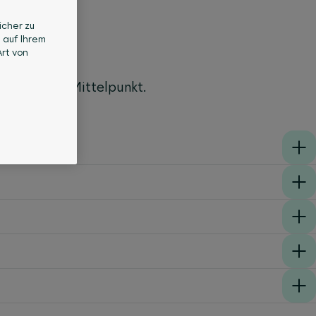
icher zu
 auf Ihrem
rt von
che.
sundheit im Mittelpunkt.