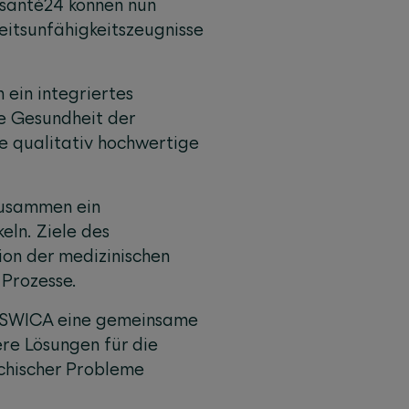
n santé24 können nun
eitsunfähigkeitszeugnisse
ein integriertes
ie Gesundheit der
ne qualitativ hochwertige
zusammen ein
eln. Ziele des
on der medizinischen
 Prozesse.
 SWICA eine gemeinsame
re Lösungen für die
chischer Probleme