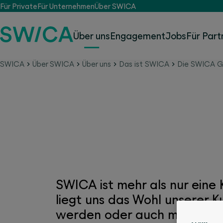
Für Private
Für Unternehmen
Über SWICA
Über uns
Engagement
Jobs
Für Part
SWICA
Über SWICA
Über uns
Das ist SWICA
Die SWICA Ge
Die SWICA Gesundheit
SWICA ist mehr als nur eine
liegt uns das Wohl unserer 
werden oder auch mit Einsc