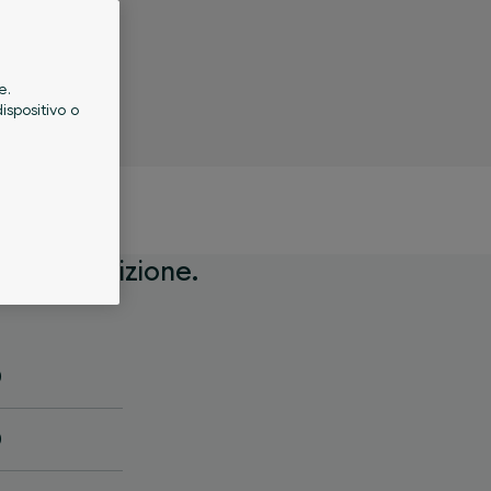
e.
ispositivo o
a
ra disposizione.
0
0