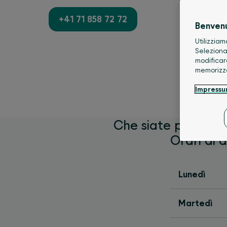
+41 71 858 72 72
Benven
Utilizziam
Seleziona
modificar
memorizz
Impress
Che siate privati o
Orari di 
Lunedì
Martedì