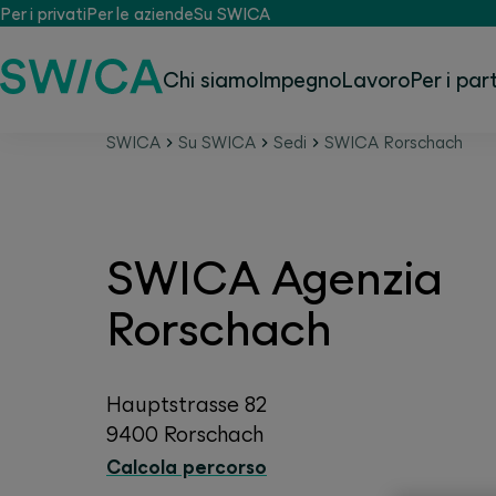
Per i privati
Per le aziende
Su SWICA
Chi siamo
Impegno
Lavoro
Per i par
SWICA
Su SWICA
Sedi
SWICA Rorschach
SWICA Agenzia
Rorschach
Hauptstrasse 82
9400 Rorschach
Calcola percorso