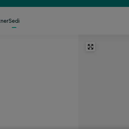
tner
Sedi