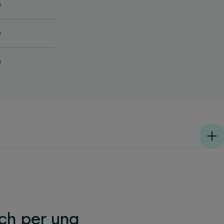
0
0
0
ch per una