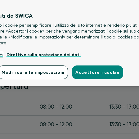
uti da SWICA
o i cookie per semplificare l’ultilizzo del sito internet e renderlo più util
re «Accettar i cookie» per che vengano memorizzati i cookie sul suo d
e le «Modificare le impostazioni» per determinare il tipo di cookies d
are.
um
Direttive sulla protezione dei dati
Modificare le impostazioni
Accettare i cookie
 aziende, tutto il team SWICA è a vost
apertura
08:00 - 12:00
13:30 - 17:0
08:00 - 12:00
13:30 - 17:0