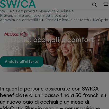
SWICA
Per i privati
Mondo della salute
Prevenzione e promozione della salute
Agevolazioni active4life
Occhiali e lenti a contatto
McOptic
McOptic: occhiali e comfort
visivo
Andate all’offerta
In quanto persone assicurate con SWICA
beneficiate di un ribasso fino a 50 franchi su
un nuovo paio di occhiali o un mese di
«McOptic Plus» in regalo – per una visione