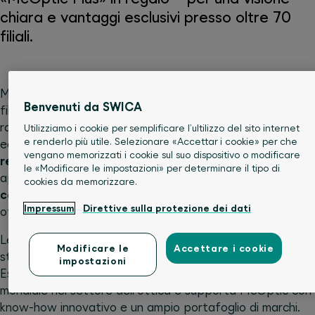
chiara e vantaggi esclusivi presso oltre 70
filiali.
McOptic è stata fondata nel 1998 e ha aperto la prima
Benvenuti da SWICA
filiale a Olten, nel Cantone di Soletta. L’azienda si è
rapidamente affermata come leader nell’ottica svizzera
Utilizziamo i cookie per semplificare l’ultilizzo del sito internet
e renderlo più utile. Selezionare «Accettar i cookie» per che
ed è oggi presente
con oltre 70 filiali in tutte e tre le
vengano memorizzati i cookie sul suo dispositivo o modificare
regioni linguistiche.
McOptic è particolarmente
le «Modificare le impostazioni» per determinare il tipo di
apprezzata per la sua
offerta trasparente a prezzo
cookies da memorizzare.
completo
, che include montatura e lenti correttive, e
Impressum
Direttive sulla protezione dei dati
offre qualità a prezzi vantaggiosi.
Le importanti pietre miliari nella storia dell’azienda sono
Modificare le
Accettare i cookie
state le acquisizioni da parte di VisilabGroup nel 2019 e di
impostazioni
EssilorLuxottica nel 2022. EssilorLuxottica è leader
mondiale nel settore dell’ottica e supporta McOptic con
know-how innovativo e un ampio portafoglio di marchi.