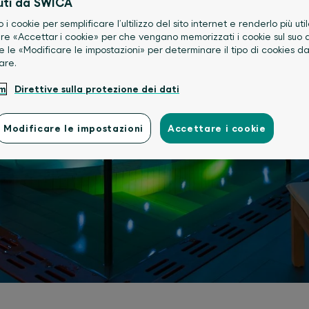
uti da SWICA
o i cookie per semplificare l’ultilizzo del sito internet e renderlo più util
re «Accettar i cookie» per che vengano memorizzati i cookie sul suo d
e le «Modificare le impostazioni» per determinare il tipo di cookies d
are.
um
Direttive sulla protezione dei dati
Modificare le impostazioni
Accettare i cookie