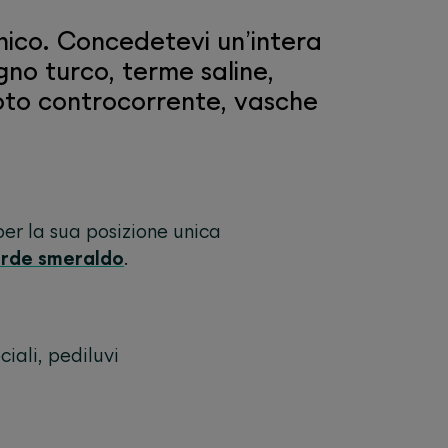
nico. Concedetevi un’intera
gno turco, terme saline,
oto controcorrente, vasche
er la sua posizione unica
erde smeraldo
.
iali, pediluvi