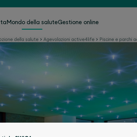
ita
Mondo della salute
Gestione online
zione della salute
Agevolazioni active4life
Piscine e parchi a