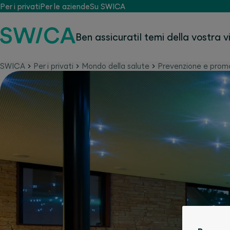
Per i privati
Per le aziende
Su SWICA
Ben assicurati
I temi della vostra v
SWICA
Per i privati
Mondo della salute
Prevenzione e promo