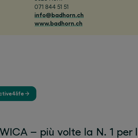
071 844 51 51
info@badhorn.ch
www.badhorn.ch
ctive4life
WICA – più volte la N. 1 per 