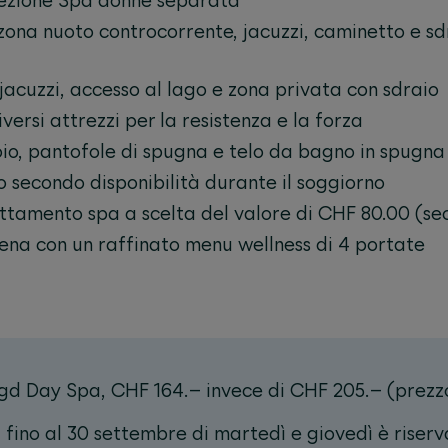
sezione Spa donne separata
 zona nuoto controcorrente, jacuzzi, caminetto e sd
jacuzzi, accesso al lago e zona privata con sdraio
iversi attrezzi per la resistenza e la forza
o, pantofole di spugna e telo da bagno in spugna
 secondo disponibilità durante il soggiorno
ttamento spa a scelta del valore di CHF 80.00 (sec
cena con un raffinato menu wellness di 4 portate
agd Day Spa, CHF 164.– invece di CHF 205.– (prezz
ua fino al 30 settembre di martedì e giovedì è riser