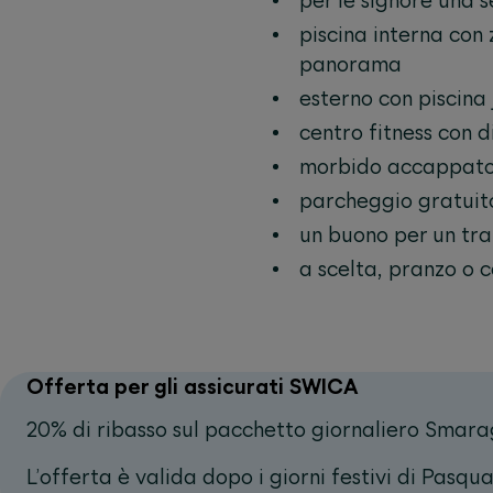
per le signore una 
piscina interna con
panorama
esterno con piscina 
centro fitness con d
morbido accappatoi
parcheggio gratuito
un buono per un tra
a scelta, pranzo o 
Offerta per gli assicurati SWICA
20% di ribasso sul pacchetto giornaliero Smar
L’offerta è valida dopo i giorni festivi di Pasq