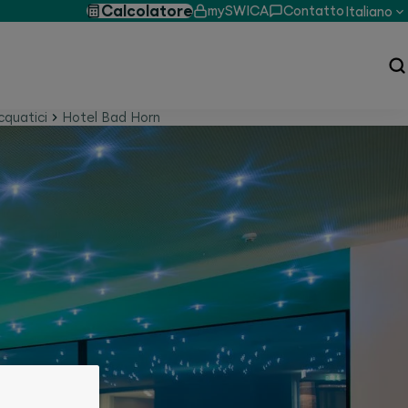
Calcolatore
mySWICA
Contatto
Italiano
cquatici
Hotel Bad Horn