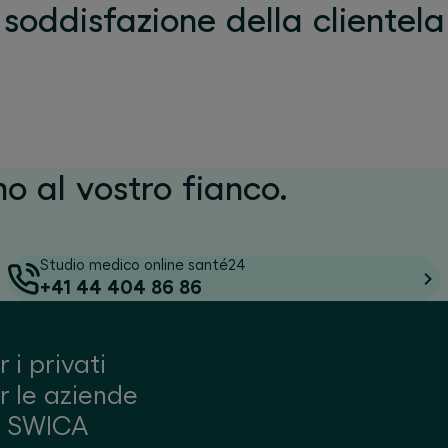
soddisfazione della clientela
mo al vostro fianco.
Studio medico online santé24
+41 44 404 86 86
r i privati
r le aziende
u SWICA