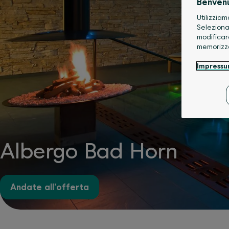
Benven
Utilizziam
Seleziona
modificar
memorizz
Impress
Albergo Bad Horn
Andate all’offerta