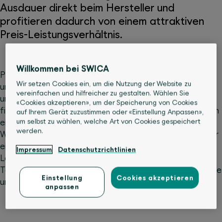
Ausdauer direkt beim Hersteller und
profitieren dadurch von einem attraktiven
Preis-Leistungsverhältnis.
Willkommen bei SWICA
Produkte von HAMMER stehen für Qualität, Funktion
Wir setzen Cookies ein, um die Nutzung der Website zu
und Design. In unseren HAMMER STORES sowie in
vereinfachen und hilfreicher zu gestalten. Wählen Sie
unserem Onlineshop unter
www.hammer-fitness.ch
«Cookies akzeptieren», um der Speicherung von Cookies
finden Sie innovative Fitnessgeräte für Ihr Training in den
auf Ihrem Gerät zuzustimmen oder «Einstellung Anpassen»,
um selbst zu wählen, welche Art von Cookies gespeichert
eigenen vier Wänden. Egal ob Cardio, Kraftsport oder
werden.
Wellness – wir bieten Ihnen das passende Equipment für
ein effektives Workout und die Entspannung danach.
Impressum
Datenschutzrichtlinien
Lassen Sie sich im Store vom Fachpersonal beraten.
Testen Sie die Geräte in Ruhe aus oder stöbern Sie online
Einstellung
Cookies akzeptieren
und stellen dort Ihr privates Fitness-Studio zusammen.
anpassen