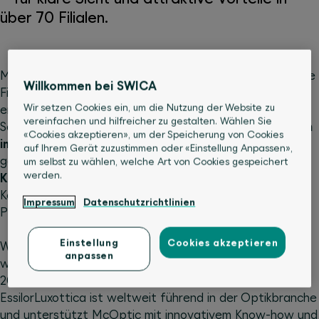
über 70 Filialen.
McOptic wurde 1998 gegründet und eröffnete die erste
Willkommen bei SWICA
Filiale in Olten im Kanton Solothurn. Das Unternehmen
Wir setzen Cookies ein, um die Nutzung der Website zu
entwickelte sich rasch zu einer führenden Marke in der
vereinfachen und hilfreicher zu gestalten. Wählen Sie
Schweizer Augenoptik und ist heute mit
über 70 Filialen
«Cookies akzeptieren», um der Speicherung von Cookies
in allen drei Sprachregionen
vertreten. Besonders
auf Ihrem Gerät zuzustimmen oder «Einstellung Anpassen»,
geschätzt wird McOptic für sein transparentes
um selbst zu wählen, welche Art von Cookies gespeichert
werden.
Komplettpreis-Angebot
, das Fassungen und
Korrekturgläser einschliesst und Qualität zu attraktiven
Impressum
Datenschutzrichtlinien
Preisen bietet.
Einstellung
Cookies akzeptieren
Wichtige Meilensteine in der Unternehmensgeschichte
anpassen
waren die Übernahmen durch die VisilabGroup im Jahr
2019 und durch EssilorLuxottica im Jahr 2022.
EssilorLuxottica ist weltweit führend in der Optikbranche
und unterstützt McOptic mit innovativem Know-how und