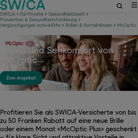
SWICA
Für Private
Gesundheitswelt
Prävention & Gesundheitsförderung
Vergünstigungen active4life
Brillen & Kontaktlinsen
McOptic
Brillen und Sehkomfort von
McOptic
Zum Angebot
Profitieren Sie als SWICA-Versicherte von bis
zu 50 Franken Rabatt auf eine neue Brille
oder einem Monat «McOptic Plus» geschenkt
– für klare Sicht und attraktive Vorteile in