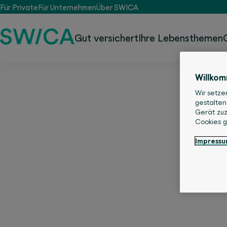
Für Private
Für Unternehmen
Über SWICA
Gut versichert
Ihre Lebensthemen
Willko
Wir setze
gestalten
Gerät zuz
Cookies 
Impress