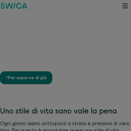
Yoga, tai-chi o qigong SWICA
sostiene oltre 100 corsi e
trattamenti con contribuiti fino
a CHF 900.–*
*Per saperne di più
Uno stile di vita sano vale la pena
Ogni giorno siamo sottoposti a stress e pressioni di vario
tipo. Per questo è importante avere uno stile di vita