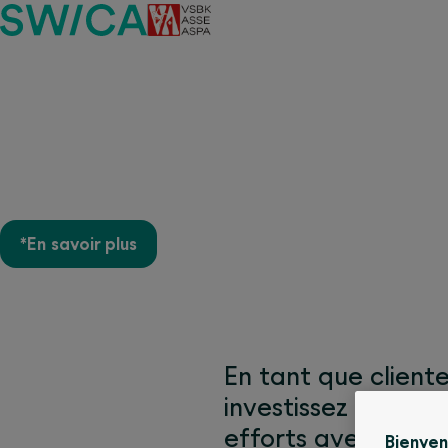
Des avantages sur plus
primes* et jusqu’à CHF
*En savoir plus
En tant que cliente
investissez active
efforts avec des r
Bienve