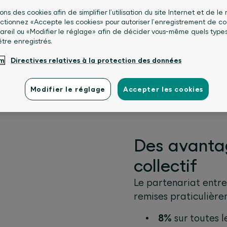
calade. Découvrez dès maintenant vos
sons des cookies afin de simplifier l’utilisation du site Internet et de le
lectionnez «Accepte les cookies» pour autoriser l’enregistrement de co
le.
areil ou «Modifier le réglage» afin de décider vous-même quels type
être enregistrés.
um
Directives relatives à la protection des données
e remise sur vos primes
Modifier le réglage
Accepter les cookies
Des avanta
collectif
Le partenariat entr
remises praticulière
8%
sur toutes l