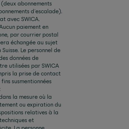
26 (deux abonnements
abonnements d’escalade).
riat avec SWICA.
. Aucun paiement en
ne, par courrier postal
 sera échangée au sujet
 Suisse. Le personnel de
 des données de
tre utilisées par SWICA
pris la prise de contact
x fins susmentionnées
:
dans la mesure où la
raitement ou expiration du
ositions relatives à la
techniques et
icite. La personne