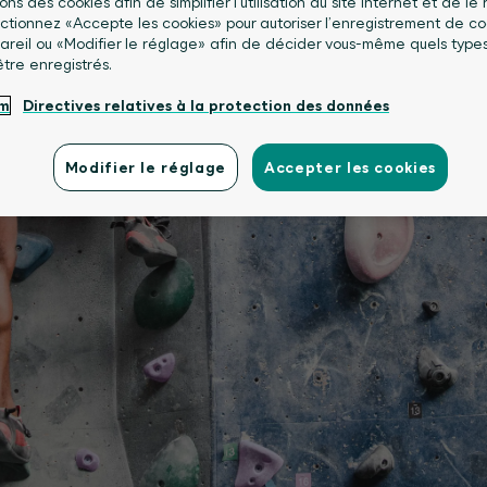
sons des cookies afin de simplifier l’utilisation du site Internet et de le
lectionnez «Accepte les cookies» pour autoriser l’enregistrement de co
areil ou «Modifier le réglage» afin de décider vous-même quels type
être enregistrés.
um
Directives relatives à la protection des données
Modifier le réglage
Accepter les cookies