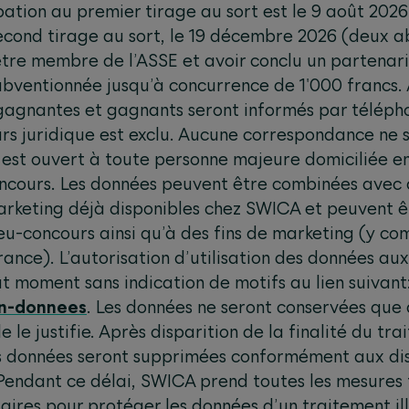
ipation au premier tirage au sort est le 9 août 20
second tirage au sort, le 19 décembre 2026 (deux 
 être membre de l’ASSE et avoir conclu un partena
subventionnée jusqu’à concurrence de 1'000 francs
 gagnantes et gagnants seront informés par télépho
urs juridique est exclu. Aucune correspondance ne
 est ouvert à toute personne majeure domiciliée en
oncours. Les données peuvent être combinées avec
rketing déjà disponibles chez SWICA et peuvent ê
u-concours ainsi qu’à des fins de marketing (y com
rance). L’autorisation d’utilisation des données au
t moment sans indication de motifs au lien suivant
on-donnees
. Les données ne seront conservées que 
e le justifie. Après disparition de la finalité du t
es données seront supprimées conformément aux disp
Pendant ce délai, SWICA prend toutes les mesures 
aires pour protéger les données d’un traitement ill