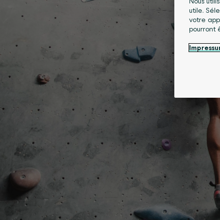
Nous utili
utile. Sé
votre app
pourront 
Impress