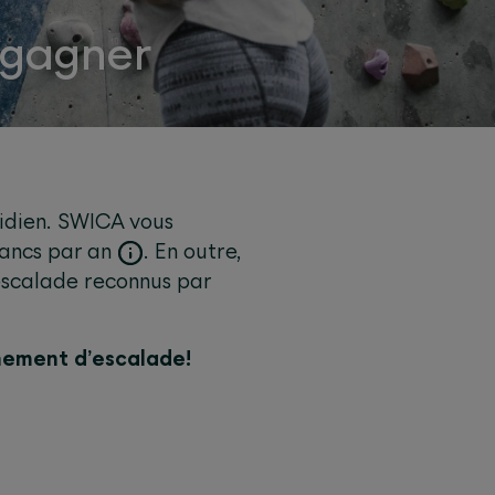
 gagner
tidien. SWICA vous
rancs par an
. En outre,
escalade reconnus par
nement d’escalade!