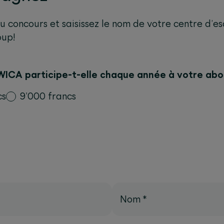
 concours et saisissez le nom de votre centre d’es
oup!
WICA participe-t-elle chaque année à votre ab
cs
9'000 francs
Nom
*