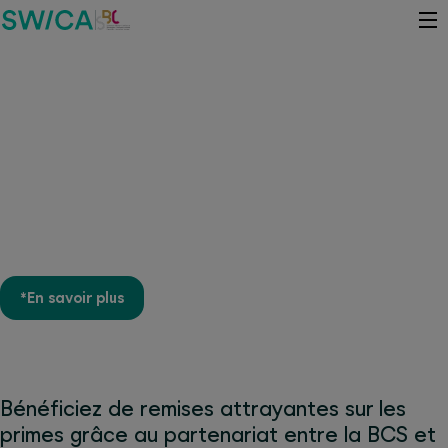
Jusqu'à 20% de remise sur les
primes* pour les membres de
l'Association suisse des patrons
boulangers-confiseurs et leurs
collaborateurs
*En savoir plus
Bénéficiez de remises attrayantes sur les
primes grâce au partenariat entre la BCS et