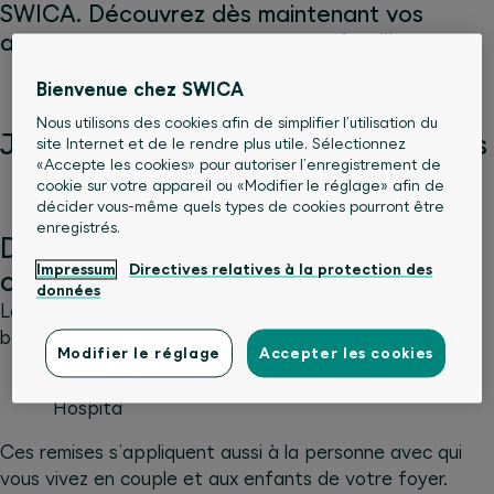
SWICA. Découvrez dès maintenant vos
avantages, pour vous et votre famille.
Bienvenue chez SWICA
Nous utilisons des cookies afin de simplifier l’utilisation du
Jusqu’à 20% de remise sur vos primes
site Internet et de le rendre plus utile. Sélectionnez
«Accepte les cookies» pour autoriser l’enregistrement de
cookie sur votre appareil ou «Modifier le réglage» afin de
décider vous-même quels types de cookies pourront être
enregistrés.
Des avantages grâce au contrat
Impressum
Directives relatives à la protection des
collectif
données
Le partenariat entre la BCS et SWICA vous permet de
bénéficier de remises praticulièrement attrayantes:
Modifier le réglage
Accepter les cookies
5%
sur toutes les assurances hospitalisation
Hospita
Ces remises s’appliquent aussi à la personne avec qui
vous vivez en couple et aux enfants de votre foyer.