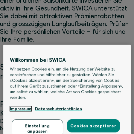
einer örtlichen Saisonkarte investieren Sie
aktiv in Ihre Gesundheit. SWICA unterstützt
Sie dabei mit attraktiven Prämienrabatten
und grosszügigen Langlaufbeiträgen. Prüfen
Sie Ihre persönlichen Vorteile – für sich und
Ihre Familie.
Willkommen bei SWICA
Sichern Sie sich bis zu 23% Prämien­­
Wir setzen Cookies ein, um die Nutzung der Website zu
rabatt
vereinfachen und hilfreicher zu gestalten. Wählen Sie
«Cookies akzeptieren», um der Speicherung von Cookies
auf Ihrem Gerät zuzustimmen oder «Einstellung Anpassen»,
um selbst zu wählen, welche Art von Cookies gespeichert
werden.
Prämienvorteile dank
Impressum
Datenschutzrichtlinien
Kollektivvertrag
Die Partnerschaft zwischen Loipen Schweiz und SWICA
Einstellung
Cookies akzeptieren
bietet Ihnen exklusive Kollektivrabatte:
anpassen