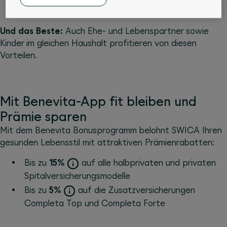
8%
auf alle Hospita Spitalversicherungen
Und das Beste:
Auch Ehe- und Lebenspartner sowie
Kinder im gleichen Haushalt profitieren von diesen
Vorteilen.
Mit Benevita-App fit bleiben und
Prämie sparen
Mit dem Benevita Bonusprogramm belohnt SWICA Ihren
gesunden Lebensstil mit attraktiven Prämienrabatten:
Bis zu
15%
auf alle halbprivaten und privaten
Spitalversicherungsmodelle
Bis zu
5%
auf die Zusatzversicherungen
Completa Top und Completa Forte