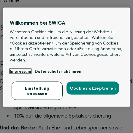
Familie.
Willkommen bei SWICA
Sichern Sie sich bis zu 30% Prämien­­
Wir setzen Cookies ein, um die Nutzung der Website zu
rabatt
vereinfachen und hilfreicher zu gestalten. Wählen Sie
«Cookies akzeptieren», um der Speicherung von Cookies
auf Ihrem Gerät zuzustimmen oder «Einstellung Anpassen»,
um selbst zu wählen, welche Art von Cookies gespeichert
werden.
Prämienvorteile dank
Impressum
Datenschutzrichtlinien
Kollektivvertrag
Die Partnerschaft zwischen mediservice vsao-asmac und
SWICA bietet Ihnen exklusive Kollektivrabatte:
Einstellung
Cookies akzeptieren
anpassen
20%
auf alle halbprivaten und privaten
Spitalversicherungsmodelle
10%
auf die allgemeine Spitalversicherung
Und das Beste:
Auch Ehe- und Lebenspartner sowie