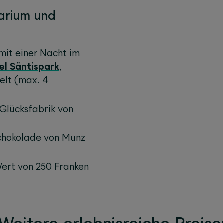
arium und
mit einer Nacht im
el Säntispark
,
welt (max. 4
Glücksfabrik von
Schokolade von Munz
Wert von 250 Franken