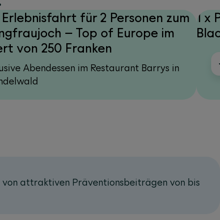
:
x Erlebnisfahrt für 2 Personen zum
1 x 
ngfraujoch – Top of Europe im
Bla
rt von 250 Franken
lusive Abendessen im Restaurant Barrys in
ndelwald
h von attraktiven Präventionsbeiträgen von bis