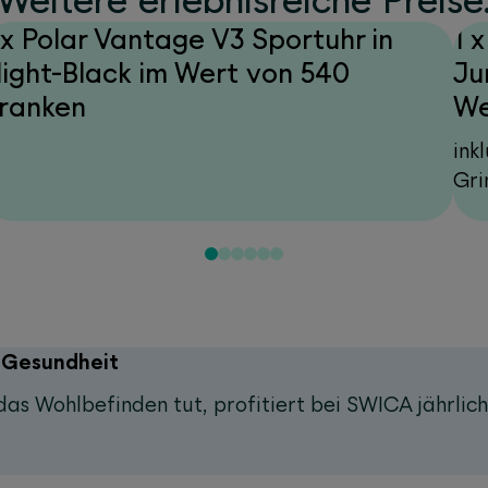
Weitere erlebnisreiche Preise
 x Polar Vantage V3 Sportuhr in
1 
ight-Black im Wert von 540
Ju
ranken
We
ink
Gri
e Gesundheit
das Wohlbefinden tut, profitiert bei SWICA jährlic