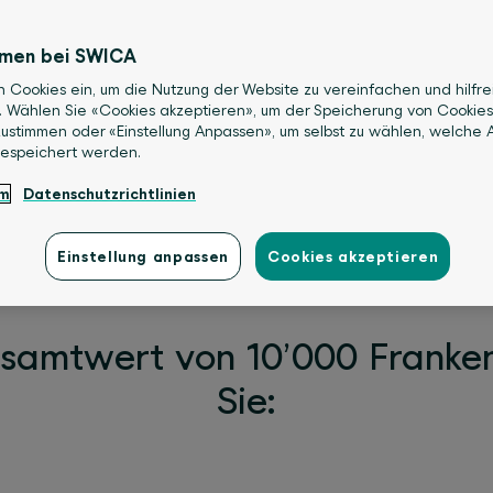
rnährung – mit Präventionsbeiträgen 
.
mmen bei SWICA
n Cookies ein, um die Nutzung der Website zu vereinfachen und hilfre
s Wichtigste ist, möchten wir Sie dazu
. Wählen Sie «Cookies akzeptieren», um der Speicherung von Cookies
 Sie an unserem Wettbewerb teil und 
ustimmen oder «Einstellung Anpassen», um selbst zu wählen, welche A
gespeichert werden.
hwertige Preise, die Ihr Wohlbefinde
um
Datenschutzrichtlinien
se ermöglichen.
nnen
Einstellung anpassen
Cookies akzeptieren
esamtwert von 10’000 Franke
Sie: