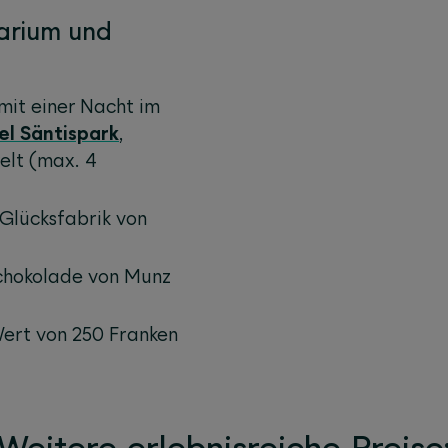
arium und
mit einer Nacht im
el Säntispark
,
welt (max. 4
Glücksfabrik von
Schokolade von Munz
Wert von 250 Franken