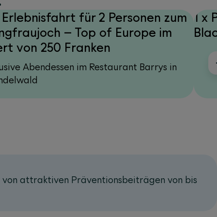
:
x Erlebnisfahrt für 2 Personen zum
1 x 
ngfraujoch – Top of Europe im
Bla
rt von 250 Franken
lusive Abendessen im Restaurant Barrys in
ndelwald
h von attraktiven Präventionsbeiträgen von bis