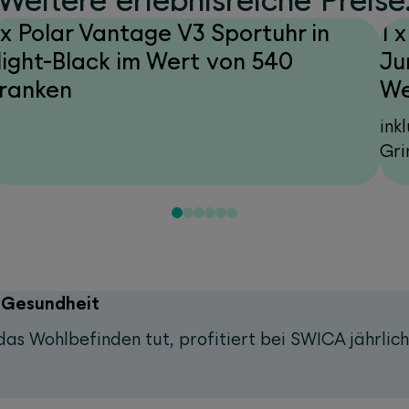
Weitere erlebnisreiche Preise
 x Polar Vantage V3 Sportuhr in
1 
ight-Black im Wert von 540
Ju
ranken
We
ink
Gri
e Gesundheit
das Wohlbefinden tut, profitiert bei SWICA jährlic