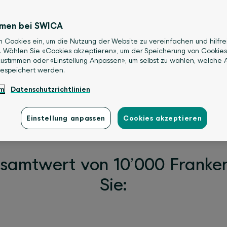
rnährung – mit Präventionsbeiträgen 
.
mmen bei SWICA
n Cookies ein, um die Nutzung der Website zu vereinfachen und hilfre
s Wichtigste ist, möchten wir Sie dazu
. Wählen Sie «Cookies akzeptieren», um der Speicherung von Cookies
 Sie an unserem Wettbewerb teil und 
ustimmen oder «Einstellung Anpassen», um selbst zu wählen, welche A
gespeichert werden.
hwertige Preise, die Ihr Wohlbefinde
um
Datenschutzrichtlinien
se ermöglichen.
nnen
Einstellung anpassen
Cookies akzeptieren
esamtwert von 10’000 Franke
Sie: