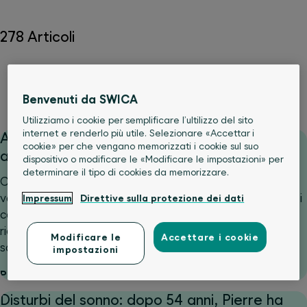
278 Articoli
Alimentazione
Corpo
Esercizio e sport
Psiche e benessere
Servizi medici
Benvenuti da SWICA
Utilizziamo i cookie per semplificare l’ultilizzo del sito
internet e renderlo più utile. Selezionare «Accettar i
Ammalarsi in vacanza: aspettare o rivolgersi
cookie» per che vengano memorizzati i cookie sul suo
a un medico?
dispositivo o modificare le «Modificare le impostazioni» per
determinare il tipo di cookies da memorizzare.
Cosa fare se ci si ammala all’estero e non si riesce a
valutare la gravità della situazione? È proprio in momenti
Impressum
Direttive sulla protezione dei dati
come questi che emerge quanto possa essere prezioso
ricevere rapidamente un primo orientamento da
Modificare le
Accettare i cookie
santé24.
impostazioni
Per saperne di più
Disturbi del sonno: dopo 54 anni, Pierre ha