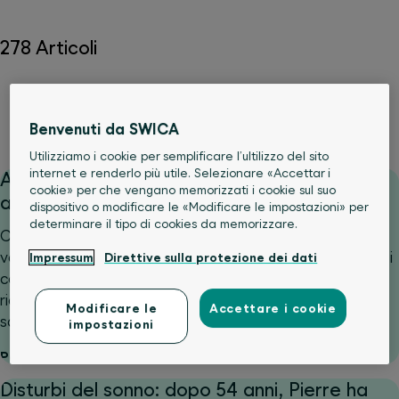
278 Articoli
Alimentazione
Corpo
Esercizio e sport
Psiche e benessere
Servizi medici
Benvenuti da SWICA
Utilizziamo i cookie per semplificare l’ultilizzo del sito
internet e renderlo più utile. Selezionare «Accettar i
Ammalarsi in vacanza: aspettare o rivolgersi
cookie» per che vengano memorizzati i cookie sul suo
a un medico?
dispositivo o modificare le «Modificare le impostazioni» per
determinare il tipo di cookies da memorizzare.
Cosa fare se ci si ammala all’estero e non si riesce a
valutare la gravità della situazione? È proprio in momenti
Impressum
Direttive sulla protezione dei dati
come questi che emerge quanto possa essere prezioso
ricevere rapidamente un primo orientamento da
Modificare le
Accettare i cookie
santé24.
impostazioni
Per saperne di più
Disturbi del sonno: dopo 54 anni, Pierre ha