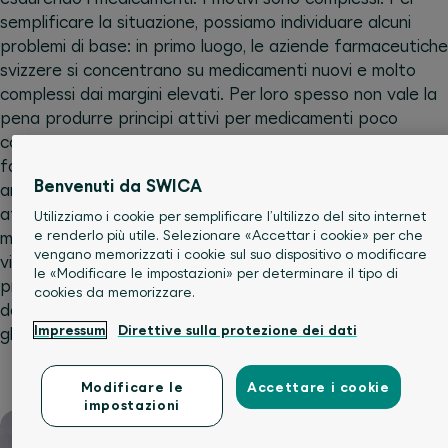
semplificare la situazione, possiamo individuare alcuni
problemi di base: in primo luogo, le aziende farmaceutiche
svizzere si concentrano su medicamenti nuovi e molto
complessi dai margini elevati. Per loro spesso non vale la
pena produrre principi attivi per medicamenti poco
costosi con protezione brevettuale scaduta o per
farmaci generici. Tra questi, però, rientrano molti
Benvenuti da SWICA
antibiotici, antidolorifici e antidepressivi comuni
attualmente mancanti in Svizzera. La produzione di
Utilizziamo i cookie per semplificare l’ultilizzo del sito internet
e renderlo più utile. Selezionare «Accettar i cookie» per che
medicamenti e principi attivi destinati al vasto pubblico
vengano memorizzati i cookie sul suo dispositivo o modificare
viene esternalizzata in Asia o in Sud America. Eventuali
le «Modificare le impostazioni» per determinare il tipo di
problemi nelle catene di approvvigionamento, l’arresto
cookies da memorizzare.
della produzione o l’aumento di domanda sul mercato
Impressum
Direttive sulla protezione dei dati
globale causano carenze in Svizzera.
Modificare le
Accettare i cookie
impostazioni