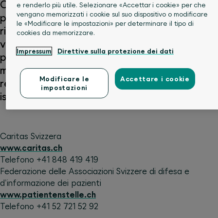
Con il documento sulle disposizioni del
e renderlo più utile. Selezionare «Accettar i cookie» per che
vengano memorizzati i cookie sul suo dispositivo o modificare
paziente avete la certezza che per quanto
le «Modificare le impostazioni» per determinare il tipo di
riguarda le cure medico-sanitarie la vostra
cookies da memorizzare.
volontà sarà rispettata anche nel caso non
Impressum
Direttive sulla protezione dei dati
possiate più esprimervi personalmente in
merito. Potrete ottenere un campione del
Modificare le
Accettare i cookie
relativo formulario presso le seguenti
impostazioni
istituzioni:
Caritas Svizzera
www.caritas.ch
Telefono +41 848 419 419
Federazione delle Associazioni Svizzere di difesa e
d'informazione dei pazienti
www.patientenstelle.ch
Telefono +41 52 721 52 92