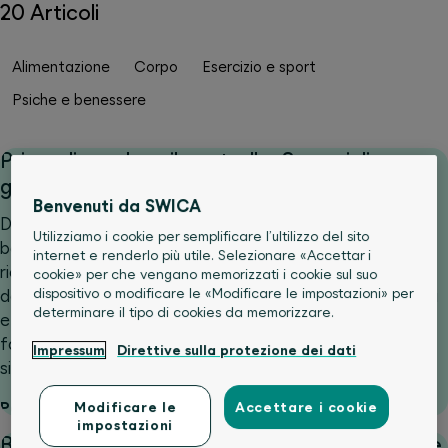
20 Articoli
Alimentazione
Corpo
Esercizio e sport
Psiche e benessere
Prima di perdere il controllo: 8 consigli per
genitori sull’orlo dell’esaurimento
Benvenuti da SWICA
Dal 1° luglio, il Codice civile svizzero stabilisce che le
Utilizziamo i cookie per semplificare l’ultilizzo del sito
bambine e i bambini devono essere educati senza
internet e renderlo più utile. Selezionare «Accettar i
ricorrere alla violenza fisica o ad altri trattamenti
cookie» per che vengano memorizzati i cookie sul suo
dispositivo o modificare le «Modificare le impostazioni» per
degradanti. Tuttavia, le indagini evidenziano che schiaffi
determinare il tipo di cookies da memorizzare.
e insulti sono ancora molto diffusi. Che cosa possono
fare i genitori per non perdere il controllo anche nelle
Impressum
Direttive sulla protezione dei dati
situazioni di stress?
Per saperne di più
Modificare le
Accettare i cookie
impostazioni
Benefici dello sport e del movimento durante