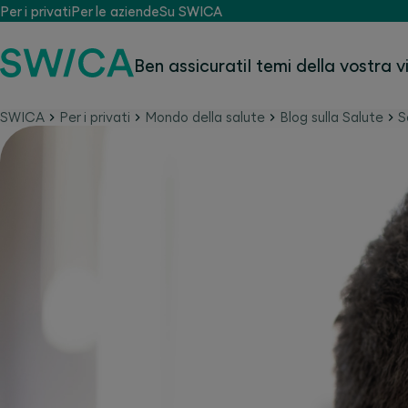
Per i privati
Per le aziende
Su SWICA
Ben assicurati
I temi della vostra v
SWICA
Per i privati
Mondo della salute
Blog sulla Salute
S