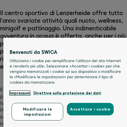
Il centro sportivo di Lenzerheide offre tutto
l'anno svariate attività quali nuoto, wellness,
minigolf e pattinaggio. Una indimenticabile
avventura in acqua è offerta, anche per i più
piccoli, dalla piscina wellness H2Lai, ideale
per tutta la famiglia. I clienti di SWICA
Benvenuti da SWICA
ricevono il 10-25% di sconto sulle singole
Utilizziamo i cookie per semplificare l’ultilizzo del sito internet
entrate di Lenzerheide Sportzentrum.
e renderlo più utile. Selezionare «Accettar i cookie» per che
vengano memorizzati i cookie sul suo dispositivo o modificare
le «Modificare le impostazioni» per determinare il tipo di
cookies da memorizzare.
Il centro sportivo di Lenzerheide offre tutto l'anno
Impressum
Direttive sulla protezione dei dati
possibilità di giocare nella pista di ghiaccio e in estate
tanto divertimento nel minigolf. Anche la piscina wellness
Modificare le
Accettare i cookie
H2Lai è un'oasi per gli amanti degli sport d'acqua, per i
impostazioni
conoscitori e chi ha cura della sua salute – un luogo di
rigenerazione e rilassamento. Nella piscina H2Lai nuotate