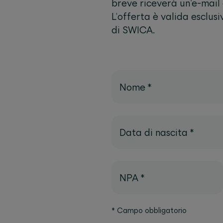
breve riceverà un'e-mail c
L’offerta è valida esclus
di SWICA.
Nome
*
Data di nascita
*
NPA
*
*
Campo obbligatorio