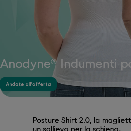
Anodyne® Indumenti po
Andate all’offerta
Posture Shirt 2.0, la magli
un sollievo per la schiena.