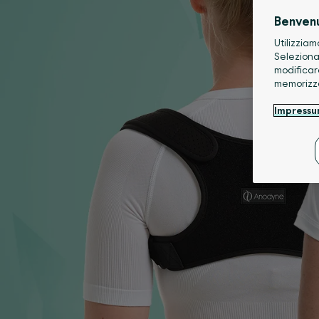
Benven
Utilizziam
Seleziona
modificar
memorizz
Impress