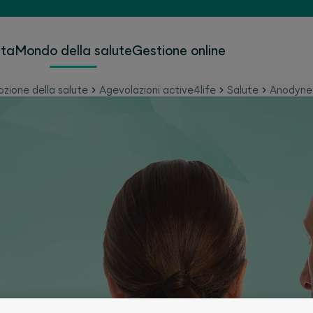
ita
Mondo della salute
Gestione online
zione della salute
Agevolazioni active4life
Salute
Anodyne