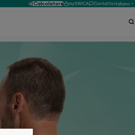
Calcolatore
mySWICA
Contatto
Italiano