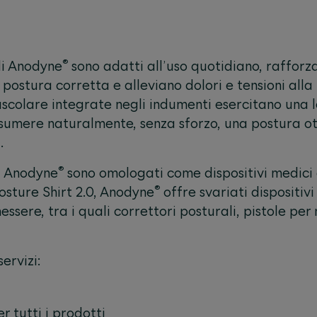
®
di
Anodyne
sono adatti all’uso quotidiano, raffor
postura corretta e alleviano dolori e tensioni alla 
uscolare integrate negli indumenti esercitano una 
ssumere naturalmente, senza sforzo, una postura ot
.
®
i
Anodyne
sono omologati come dispositivi medici 
®
osture Shirt 2.0,
Anodyne
offre svariati dispositivi
nessere, tra i quali correttori posturali, pistole pe
ervizi:
r tutti i prodotti