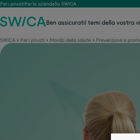
Per i privati
Per le aziende
Su SWICA
Ben assicurati
I temi della vostra v
SWICA
Per i privati
Mondo della salute
Prevenzione e promo