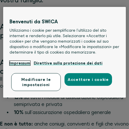
vostra famiglia.
Benvenuti da SWICA
Assicuratevi fino al 30% di ribasso sui
Utilizziamo i cookie per semplificare l’ultilizzo del sito
premi
internet e renderlo più utile. Selezionare «Accettar i
cookie» per che vengano memorizzati i cookie sul suo
dispositivo o modificare le «Modificare le impostazioni» per
determinare il tipo di cookies da memorizzare.
Agevolazioni sui premi grazie al
Impressum
Direttive sulla protezione dei dati
contratto collettivo
Il partenariato tra la Società degli impiegati del
Modificare le
Accettare i cookie
impostazioni
commercio e SWICA vi offre ribassi collettivi esclusivi:
15%
su tutti i modelli di assicurazione ospedaliera
semiprivata e privata
10%
sull’assicurazione ospedaliera generale
E non è tutto:
anche coniugi, conviventi e figli che vivono