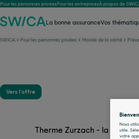
Pour les personnes privées
Pour les entreprises
À propos de SWIC
La bonne assurance
Vos thématiqu
SWICA
Pour les personnes privées
Monde de la santé
Préve
Therme Zurzach
Vers l'offre
Bienve
Nous utili
Therme Zurzach - la plus gr
utile. Sé
votre app