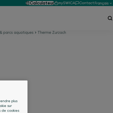
Calculateur
mySWICA
Contact
Français
 & parcs aquatiques
Therme Zurzach
 rendre plus
okie sur
s de cookies