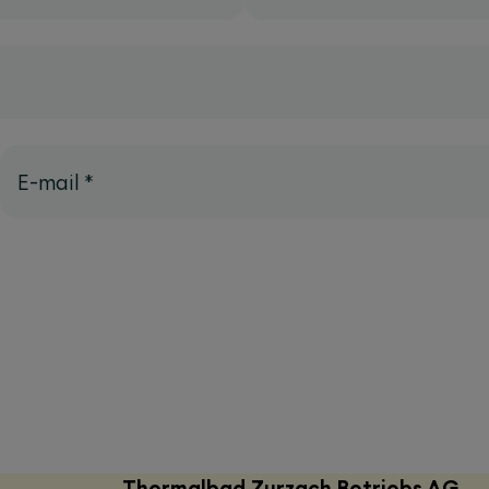
E-mail
*
Thermalbad Zurzach Betriebs AG