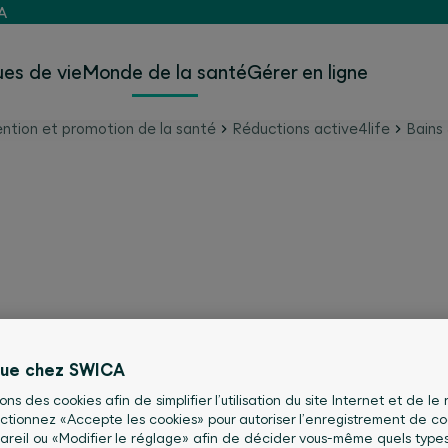
A
es de vie
Monde de la santé
Gérer en ligne
ntion et promotion de la santé
Réductions active4life
Bains
nue chez SWICA
sons des cookies afin de simplifier l’utilisation du site Internet et de le
ande offre de bien-être de Suisse
lectionnez «Accepte les cookies» pour autoriser l’enregistrement de co
areil ou «Modifier le réglage» afin de décider vous-même quels type