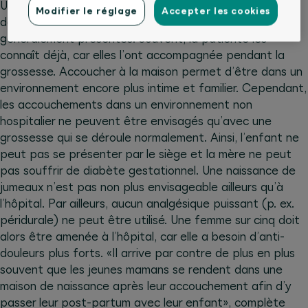
Un accouchement dans une maison de naissance est
Modifier le réglage
Accepter les cookies
donc plus personnel. Une ou deux sages-femmes sont
généralement présentes. Souvent, la patiente les
connaît déjà, car elles l’ont accompagnée pendant la
grossesse. Accoucher à la maison permet d’être dans un
environnement encore plus intime et familier. Cependant,
les accouchements dans un environnement non
hospitalier ne peuvent être envisagés qu’avec une
grossesse qui se déroule normalement. Ainsi, l’enfant ne
peut pas se présenter par le siège et la mère ne peut
pas souffrir de diabète gestationnel. Une naissance de
jumeaux n’est pas non plus envisageable ailleurs qu’à
l’hôpital. Par ailleurs, aucun analgésique puissant (p. ex.
péridurale) ne peut être utilisé. Une femme sur cinq doit
alors être amenée à l’hôpital, car elle a besoin d’anti-
douleurs plus forts. «Il arrive par contre de plus en plus
souvent que les jeunes mamans se rendent dans une
maison de naissance après leur accouchement afin d’y
passer leur post-partum avec leur enfant», complète