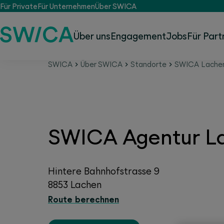
Für Private
Für Unternehmen
Über SWICA
Über uns
Engagement
Jobs
Für Part
SWICA
Über SWICA
Standorte
SWICA Lache
SWICA Agentur L
Hintere Bahnhofstrasse 9
8853 Lachen
Route berechnen