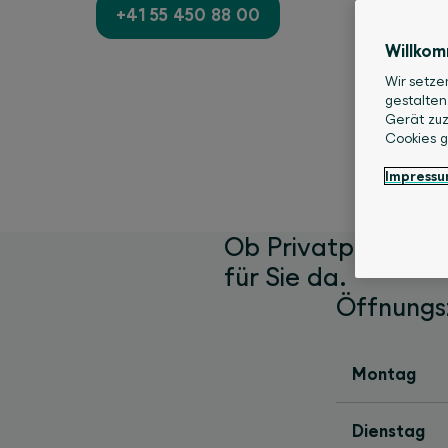
+41 55 450 88 00
Willko
Wir setze
gestalten
Gerät zuz
Cookies 
Impress
Ob Privatperson o
für Sie da.
Öffnungs
Montag
Dienstag