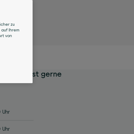
icher zu
 auf Ihrem
rt von
A Team ist gerne
0 Uhr
0 Uhr