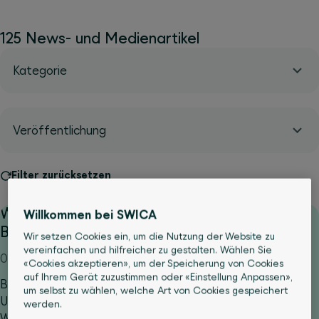
125 News- und Medienartikel
Kategorie
Veröffentlichung
Filter zurücksetzen
Wechseljahre: Endlich ganzheitliche
Willkommen bei SWICA
Betreuung mit myMeno Insel
Wir setzen Cookies ein, um die Nutzung der Website zu
vereinfachen und hilfreicher zu gestalten. Wählen Sie
01.06.2026
«Cookies akzeptieren», um der Speicherung von Cookies
auf Ihrem Gerät zuzustimmen oder «Einstellung Anpassen»,
Belastende Beschwerden und wenig medizinische
um selbst zu wählen, welche Art von Cookies gespeichert
Unterstützung – ein Phänomen, das Frauen in den
werden.
Wechseljahren oft erleben. Darum bauen das