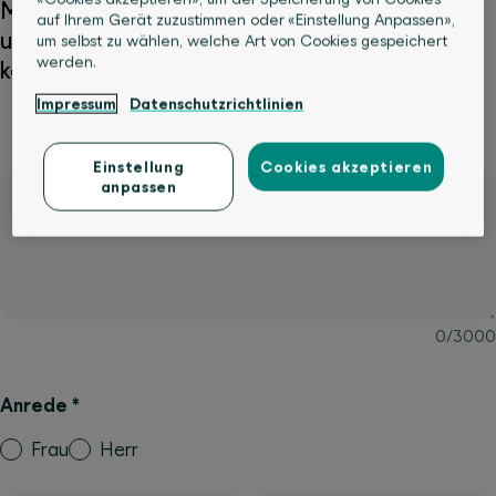
Mit dem folgenden Formular können Sie
auf Ihrem Gerät zuzustimmen oder «Einstellung Anpassen»,
unsere Unternehmenskommunikation direkt
um selbst zu wählen, welche Art von Cookies gespeichert
werden.
kontaktieren.
Impressum
Datenschutzrichtlinien
Einstellung
Cookies akzeptieren
anpassen
Mein Anliegen
*
0
/
3000
Anrede
*
Frau
Herr