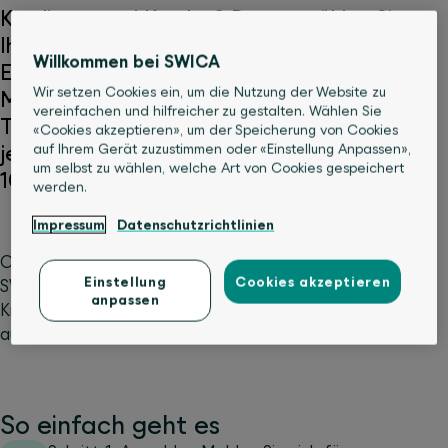
Kundinnen und Kunden? Dann erzählen Sie
Ihren Freunden und Kolleginnen davon. Ihre
Willkommen bei SWICA
Empfehlung zahlt sich doppelt aus. Die
Wir setzen Cookies ein, um die Nutzung der Website zu
Menschen aus Ihrem Umfeld profitieren vom
vereinfachen und hilfreicher zu gestalten. Wählen Sie
Top-Service von SWICA und Sie werden für
«Cookies akzeptieren», um der Speicherung von Cookies
auf Ihrem Gerät zuzustimmen oder «Einstellung Anpassen»,
jede erfolgreiche Weiterempfehlung mit
um selbst zu wählen, welche Art von Cookies gespeichert
100 Franken belohnt.
werden.
Impressum
Datenschutzrichtlinien
Ob Comparis, bonus.ch, AmPuls oder moneyland.ch –
Einstellung
Cookies akzeptieren
SWICA erzielt im Vergleich unter den Schweizer
anpassen
Krankenversicherungen Jahr für Jahr den 1. Platz für den
ausgezeichneten Service (
Teilnahmebedingungen
).
So einfach geht es