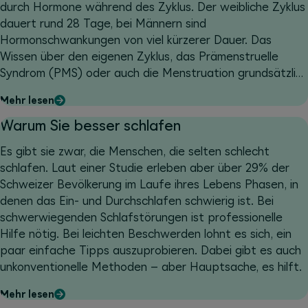
durch Hormone während des Zyklus. Der weibliche Zyklus
dauert rund 28 Tage, bei Männern sind
Hormonschwankungen von viel kürzerer Dauer. Das
Wissen über den eigenen Zyklus, das Prämenstruelle
Syndrom (PMS) oder auch die Menstruation grundsätzlich
kann zu mehr Verständnis wie auch zu einem besseren
Mehr lesen
Umgang mit Ernährung und Training führen. Erfahren Sie
mehr und entdecken Sie Tipps für eine zyklusorientierte
Warum Sie besser schlafen
Ernährung sowie ein zyklusorientiertes Training.
Es gibt sie zwar, die Menschen, die selten schlecht
schlafen. Laut einer Studie erleben aber über 29% der
Schweizer Bevölkerung im Laufe ihres Lebens Phasen, in
denen das Ein- und Durchschlafen schwierig ist. Bei
schwerwiegenden Schlafstörungen ist professionelle
Hilfe nötig. Bei leichten Beschwerden lohnt es sich, ein
paar einfache Tipps auszuprobieren. Dabei gibt es auch
unkonventionelle Methoden – aber Hauptsache, es hilft.
Mehr lesen