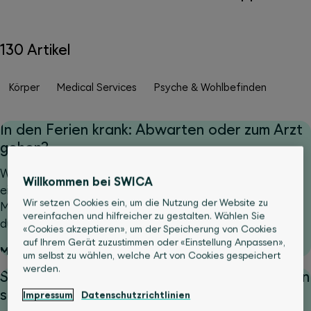
130 Artikel
Körper
Medical Services
Psyche & Wohlbefinden
In den Ferien krank: Abwarten oder zum Arzt
gehen?
Was tun, wenn man im Ausland krank wird und nicht
Willkommen bei SWICA
einschätzen kann, wie ernst es ist? Genau in solchen
Wir setzen Cookies ein, um die Nutzung der Website zu
Momenten zeigt sich, wie wertvoll schnelle Orientierung
vereinfachen und hilfreicher zu gestalten. Wählen Sie
durch santé24 sein kann.
«Cookies akzeptieren», um der Speicherung von Cookies
auf Ihrem Gerät zuzustimmen oder «Einstellung Anpassen»,
Mehr lesen
um selbst zu wählen, welche Art von Cookies gespeichert
werden.
Sommer, Strand und Sonnenbrand: bei Fragen
santé24 anrufen
Impressum
Datenschutzrichtlinien