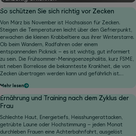
So schützen Sie sich richtig vor Zecken
Von März bis November ist Hochsaison für Zecken.
Steigen die Temperaturen leicht über den Gefrierpunkt,
erwachen die kleinen Krabbeltiere aus ihrer Winterstarre.
Ob beim Wandern, Radfahren oder einem
entspannenden Picknick – es ist wichtig, gut informiert
zu sein. Die Frühsommer-Meningoenzephalitis, kurz FSME,
ist neben Borreliose die bekannteste Krankheit, die von
Zecken übertragen werden kann und gefährlich ist.
Santé24 erhält in der Zeckensaison 10 bis 20 Anrufe pro
Mehr lesen
Tag die Zecken betreffen. Erfahren Sie mehr über
Zecken und wie Sie sich richtig vor ihnen schützen können.
Ernährung und Training nach dem Zyklus der
Frau
Schlechte Haut, Energietiefs, Heisshungerattacken,
getrübte Laune oder Hochstimmung – jeden Monat
durchleben Frauen eine Achterbahnfahrt, ausgelöst