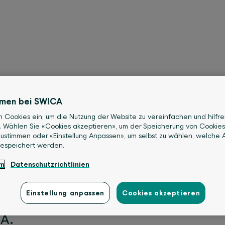
itgliedsfirmen von Han
mmen bei SWICA
n Cookies ein, um die Nutzung der Website zu vereinfachen und hilfre
. Wählen Sie «Cookies akzeptieren», um der Speicherung von Cookies
ustimmen oder «Einstellung Anpassen», um selbst zu wählen, welche A
ende ganzheitliche Kranken- und Unfal
gespeichert werden.
und 1,6 Millionen Menschen und 31’20
um
Datenschutzrichtlinien
ere Versicherungslösungen und die au
 Profitieren auch Sie von unserem um
Einstellung anpassen
Cookies akzeptieren
n Konditionen dank der Partnerschaft
A.