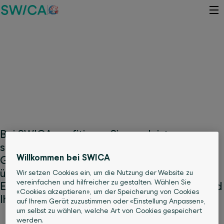
SWICA-Vorteile für Sie und Ihre
Familie
Bei SWICA profitieren Sie von leistungs­­
starken Ver­siche­rungs­lösungen, attraktiven
Willkommen bei SWICA
Gesundheits­­leis­tungen und einer
überdurchschnittlichen Service­qualität.
Wir setzen Cookies ein, um die Nutzung der Website zu
vereinfachen und hilfreicher zu gestalten. Wählen Sie
Entdecken Sie jetzt Ihre Vorteile – für Sie und
«Cookies akzeptieren», um der Speicherung von Cookies
Ihre Familie.
auf Ihrem Gerät zuzustimmen oder «Einstellung Anpassen»,
um selbst zu wählen, welche Art von Cookies gespeichert
werden.